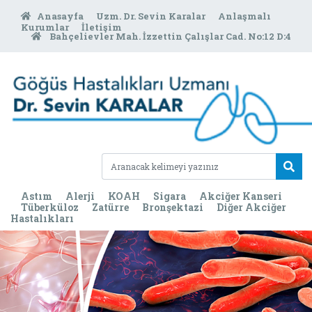
Anasayfa
Uzm. Dr. Sevin Karalar
Anlaşmalı
Kurumlar
İletişim
Bahçelievler Mah. İzzettin Çalışlar Cad. No:12 D:4
Astım
Alerji
KOAH
Sigara
Akciğer Kanseri
Tüberküloz
Zatürre
Bronşektazi
Diğer Akciğer
Hastalıkları