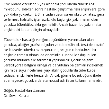
Çocuklarda özellikler 5 yaş altındaki çocuklarda tüberküloz
mikrobunu aldıktan sonra hastalık geliştirme riski erişkinlere göre
çok daha yüksektir. 2-3 haftadan uzun süren öksürük, ateş, gece
terlemesi, halsizlik, iştahsızlık, kilo kaybı gibi yakınmaları olan
çocukta tüberküloz akla gelmelidir. Ancak bazen bu yakınmalar
erişkindeki kadar belirgin olmayabilir.
Tüberküloz hastalığı varlığını düşündüren yakınmaları olan
çocukta, akciğer grafisi bulguları ve tüberkülin cilt testi de pozitif
ise kuvvetle tüberküloz düşünülür. Çocuğun tüberkülozlu bir
erişkinle teması olması da önemlidir. Tüberküloz düşünülen
çocukta mutlaka aile taraması yapılmalıdır. Çocuk balgam
verebiliyorsa balgam örneği ya da yutulan balgamları incelemek
için mide suyu incelemesi yapılabilir. Çocuklarda tüberküloz
tedavisi erişkinlerle benzerdir. Ancak görme bozukluğunu ifade
edemeyecek çocuklarda etambutol adlı ilacın kullanılmamalıdır.
Göğüs Hastalıkları Uzmanı
Dr. Sevin Karalar